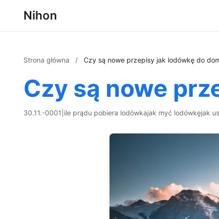
Nihon
Strona główna
/
Czy są nowe przepisy jak lodówkę do do
Czy są nowe prz
30.11.-0001
|
ile prądu pobiera lodówka
jak myć lodówkę
jak u