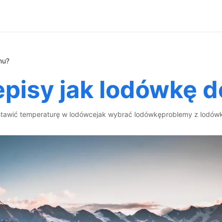
mu?
episy jak lodówkę 
stawić temperaturę w lodówce
jak wybrać lodówkę
problemy z lodów