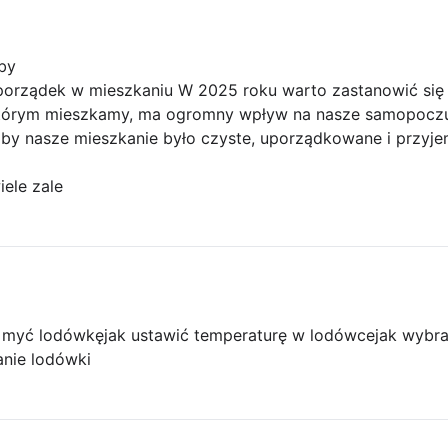
by
 porządek w mieszkaniu W 2025 roku warto zastanowić si
którym mieszkamy, ma ogromny wpływ na nasze samopoczuc
aby nasze mieszkanie było czyste, uporządkowane i przyje
ele zale
k myć lodówkę
jak ustawić temperaturę w lodówce
jak wybr
nie lodówki