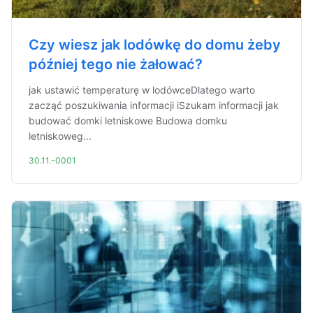
Czy wiesz jak lodówkę do domu żeby
później tego nie żałować?
jak ustawić temperaturę w lodówceDlatego warto
zacząć poszukiwania informacji iSzukam informacji jak
budować domki letniskowe Budowa domku
letniskoweg...
30.11.-0001