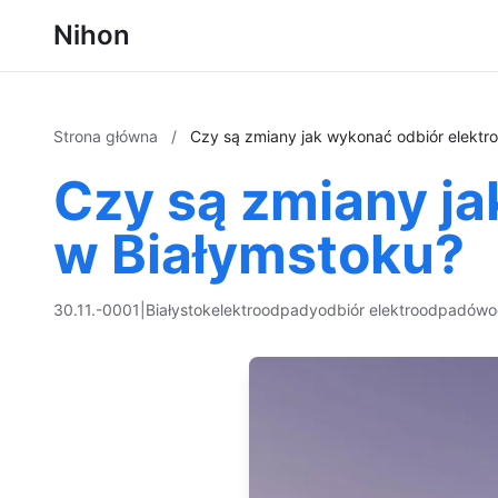
Nihon
Strona główna
/
Czy są zmiany jak wykonać odbiór elekt
Czy są zmiany j
w Białymstoku?
30.11.-0001
|
Białystok
elektroodpady
odbiór elektroodpadów
o