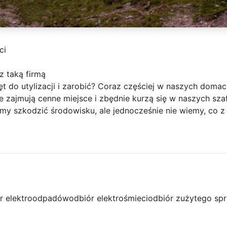
ci
z taką firmą
zęt do utylizacji i zarobić? Coraz częściej w naszych do
 zajmują cenne miejsce i zbędnie kurzą się w naszych sza
y szkodzić środowisku, ale jednocześnie nie wiemy, co z n
r elektroodpadów
odbiór elektrośmieci
odbiór zużytego spr