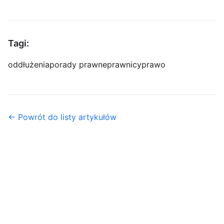
Tagi:
oddłużenia
porady prawne
prawnicy
prawo
← Powrót do listy artykułów