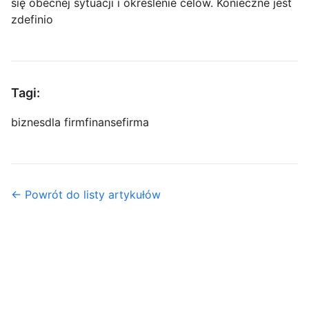
się obecnej sytuacji i określenie celów. Konieczne jest
zdefinio
Tagi:
biznes
dla firm
finanse
firma
← Powrót do listy artykułów