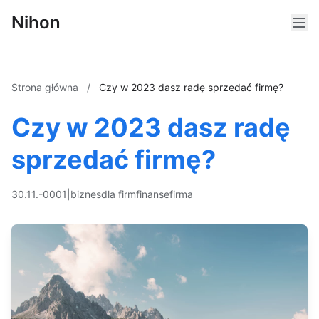
Nihon
Strona główna
/
Czy w 2023 dasz radę sprzedać firmę?
Czy w 2023 dasz radę
sprzedać firmę?
30.11.-0001
|
biznes
dla firm
finanse
firma