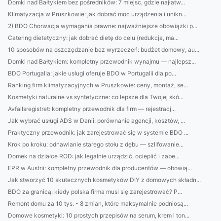
Domki nad Bałtykiem bez pośredników: 7 miejsc, gdzie najłatw...
Klimatyzacja w Pruszkowie: jak dobrać moc urządzenia i unikn...
2) BDO Chorwacja wymagania prawne: najważniejsze obowiązki p...
Catering dietetyczny: jak dobrać dietę do celu (redukcja, ma...
10 sposobów na oszczędzanie bez wyrzeczeń: budżet domowy, au...
Domki nad Bałtykiem: kompletny przewodnik wynajmu — najlepsz...
BDO Portugalia: jakie usługi oferuje BDO w Portugalii dla po...
Ranking firm klimatyzacyjnych w Pruszkowie: ceny, montaż, se...
Kosmetyki naturalne vs syntetyczne: co lepsze dla Twojej skó...
Avfallsregistret: kompletny przewodnik dla firm — rejestracj...
Jak wybrać usługi ADS w Danii: porównanie agencji, kosztów, ...
Praktyczny przewodnik: jak zarejestrować się w systemie BDO ...
Krok po kroku: odnawianie starego stołu z dębu — szlifowanie...
Domek na działce ROD: jak legalnie urządzić, ocieplić i zabe...
EPR w Austrii: kompletny przewodnik dla producentów — obowią...
Jak stworzyć 10 skutecznych kosmetyków DIY z domowych składn...
BDO za granicą: kiedy polska firma musi się zarejestrować? P...
Remont domu za 10 tys. - 8 zmian, które maksymalnie podniosą...
Domowe kosmetyki: 10 prostych przepisów na serum, krem i ton...