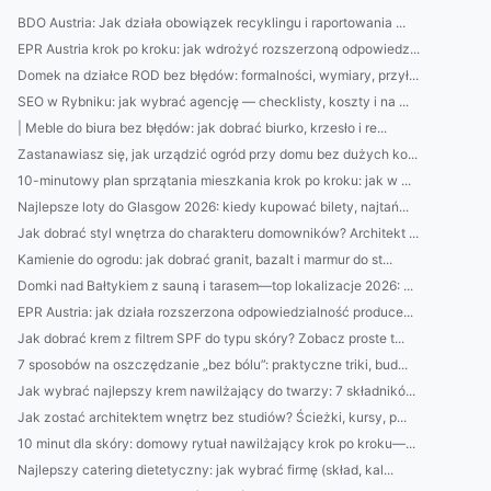
BDO Austria: Jak działa obowiązek recyklingu i raportowania ...
EPR Austria krok po kroku: jak wdrożyć rozszerzoną odpowiedz...
Domek na działce ROD bez błędów: formalności, wymiary, przył...
SEO w Rybniku: jak wybrać agencję — checklisty, koszty i na ...
| Meble do biura bez błędów: jak dobrać biurko, krzesło i re...
Zastanawiasz się, jak urządzić ogród przy domu bez dużych ko...
10-minutowy plan sprzątania mieszkania krok po kroku: jak w ...
Najlepsze loty do Glasgow 2026: kiedy kupować bilety, najtań...
Jak dobrać styl wnętrza do charakteru domowników? Architekt ...
Kamienie do ogrodu: jak dobrać granit, bazalt i marmur do st...
Domki nad Bałtykiem z sauną i tarasem—top lokalizacje 2026: ...
EPR Austria: jak działa rozszerzona odpowiedzialność produce...
Jak dobrać krem z filtrem SPF do typu skóry? Zobacz proste t...
7 sposobów na oszczędzanie „bez bólu”: praktyczne triki, bud...
Jak wybrać najlepszy krem nawilżający do twarzy: 7 składnikó...
Jak zostać architektem wnętrz bez studiów? Ścieżki, kursy, p...
10 minut dla skóry: domowy rytuał nawilżający krok po kroku—...
Najlepszy catering dietetyczny: jak wybrać firmę (skład, kal...