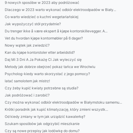
9 nowych sposóbw w 2023 aby podróżować
Dlaczego w 2023 warto wykonać odbiór elektroodpadów w Biały...
Co warto wiedzieć o kuchni wegetariańskiej
Jak wypożyczyć stół przydatnie?
Du trenger ikke å være ekspert å kjøpe kontorskillevegger. A...
Vet du hvordan kjøpe kontormøbler på 6 dager?
Nowy wątek jak zwiedzić?
Kan du kjøpe kontorstoler etter arbeidstid?
Daj Mi 3 Dni A Ja Pokażę Ci Jak wyleczyć się
Metody jak dobrze obejrzeć pokaz tańca we Wrocłwiu
Psycholog-kiedy warto skorzystać z jego pomocy?
latać samolotem jak mistrz!
Czy żeby kupić kwiaty potrzebne są studia?
Jak podróżować i zarobić?
Czy można wykonać odbiór elektroodpadów w Białymstoku samemu...
Krótki poradnik jak kupić klimatyzację, który zmieni wszystk...
Od kiedy zmiany w tym jak urządzić kawalerkę?
Szukam sposóbów jak odgrzybić mieszkanie
Czy są nowe przepisy jak lodówkę do domu?