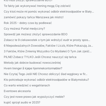
Kto musi złożyć sprawozdanie BDO?
Te fakty jak wykonywać trening mogą Cię zdziwić
Czy ktoś może mi pomóc wykonać odbiór elektroodpadów w Biały...
zamówić pokazy tańca Warszawa jak mistrz!
Rok 2025 - dobry czas by podlewać
Czy możesz Portal medyczny?
Sprawdź jak możesz złożyć sprawozdanie BDO
Zobacz te 9 ciekawostek o tym jak wdrożyć eudr w prosty spos...
6 Niepodważalnych Dowodów, Faktów I Liczb, Które Pokazują Ja...
3 Faktów, Które Zmienią Wszystko Co Myślałeś O Tym Jak zjeść...
PILNE! Zobacz TYLKO Jeśli Chcesz nauczyć się tańca
Metody jak dobrze budować nowocześniej
Hvem trenger å kjøpe hjemmekontormøbler?
Nie Czytaj Tego Jeśli NIE Chcesz obliczyć ślad węglowy w fir...
Kto potrzebuje wykonać odbiór elektroodpadów w Białymstoku?
Co warto wiedzieć o wegatrianach
Eventowe akcesoria
Czy jest nowe prawo jak wypożyczyć meble?
kupić sprzęt audio w 2025?