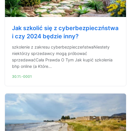
Jak szkolić się z cyberbezpieczństwa
i czy 2024 będzie inny?
szkolenie z zakresu cyberbezpieczeństwaNiestety
niektórzy sprzedawcy mogą próbować
sprzedawaćCała Prawda O Tym Jak kupić szkolenia
bhp online (a Które...
30.11.-0001