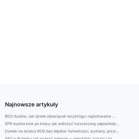
Najnowsze artykuły
BDO Austria: Jak działa obowiązek recyklingu i raportowania ...
EPR Austria krok po kroku: jak wdrożyć rozszerzoną odpowiedz...
Domek na działce ROD bez błędów: formalności, wymiary, przył...
SEO w Rybniku: jak wybrać agencję — checklisty, koszty i na ...