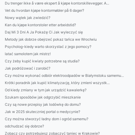
Du trenger ikke å være ekspert å kjøpe kontorskillevegger. A...
Vet du hvordan kjøpe kontormøbler på 6 dager?
Nowy wątek jak zwiedzić?
Kan du kjøpe kontorstoler etter arbeidstid?
Daj Mi 3 Dni A Ja Pokażę Ci Jak wyleczyć się
Metody jak dobrze obejrzeć pokaz tańca we Wrocłwiu
Psycholog-kiedy warto skorzystać z jego pomocy?
latać samolotem jak mistrz!
Czy żeby kupić kwiaty potrzebne są studia?
Jak podróżować i zarobić?
Czy można wykonać odbiór elektroodpadów w Białymstoku samemu...
Krótki poradnik jak kupić klimatyzację, który zmieni wszystk...
Od kiedy zmiany w tym jak urządzić kawalerkę?
Szukam sposóbów jak odgrzybić mieszkanie
Czy są nowe przepisy jak lodówkę do domu?
Jak w 2025 skuteczniej portal o medycynie?
Czy można stworzyć ładny dom i ogród samemu?
odchudzać się dobrze?
Zobacz czy potrzebujesz zobaczyć taniec w Krakowie?