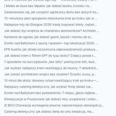
| Meble do biura bez błędów: jak dobrać biurko, krzesło i re...
Zastanawiasz się, jak urządzić ogród przy domu bez dużych ko...
10-minutowy plan sprzątania mieszkania krok po kroku: jak w ...
Najlepsze loty do Glasgow 2026: kiedy kupować bilety, najtań...
Jak dobrać styl wnętrza do charakteru domowników? Architekt ...
Kamienie do ogrodu: jak dobrać granit, bazalt i marmur do st...
Domki nad Bałtykiem z sauną i tarasem—top lokalizacje 2026: ...
EPR Austria: jak działa rozszerzona odpowiedzialność produce...
Jak dobrać krem z filtrem SPF do typu skóry? Zobacz proste t...
7 sposobów na oszczędzanie „bez bólu”: praktyczne triki, bud...
Jak wybrać najlepszy krem nawilżający do twarzy: 7 składnikó...
Jak zostać architektem wnętrz bez studiów? Ścieżki, kursy, p...
10 minut dla skóry: domowy rytuał nawilżający krok po kroku—...
Najlepszy catering dietetyczny: jak wybrać firmę (skład, kal...
Domki nad Bałtykiem bez pośredników: 7 miejsc, gdzie najłatw...
Klimatyzacja w Pruszkowie: jak dobrać moc urządzenia i unikn...
2) BDO Chorwacja wymagania prawne: najważniejsze obowiązki p...
Catering dietetyczny: jak dobrać dietę do celu (redukcja, ma...