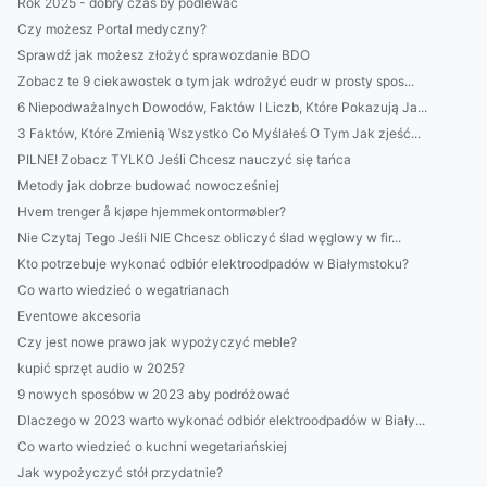
Rok 2025 - dobry czas by podlewać
Czy możesz Portal medyczny?
Sprawdź jak możesz złożyć sprawozdanie BDO
Zobacz te 9 ciekawostek o tym jak wdrożyć eudr w prosty spos...
6 Niepodważalnych Dowodów, Faktów I Liczb, Które Pokazują Ja...
3 Faktów, Które Zmienią Wszystko Co Myślałeś O Tym Jak zjeść...
PILNE! Zobacz TYLKO Jeśli Chcesz nauczyć się tańca
Metody jak dobrze budować nowocześniej
Hvem trenger å kjøpe hjemmekontormøbler?
Nie Czytaj Tego Jeśli NIE Chcesz obliczyć ślad węglowy w fir...
Kto potrzebuje wykonać odbiór elektroodpadów w Białymstoku?
Co warto wiedzieć o wegatrianach
Eventowe akcesoria
Czy jest nowe prawo jak wypożyczyć meble?
kupić sprzęt audio w 2025?
9 nowych sposóbw w 2023 aby podróżować
Dlaczego w 2023 warto wykonać odbiór elektroodpadów w Biały...
Co warto wiedzieć o kuchni wegetariańskiej
Jak wypożyczyć stół przydatnie?