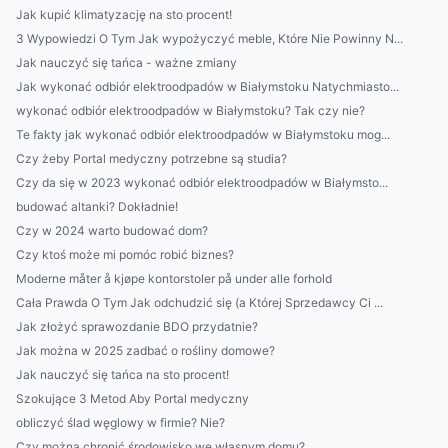
Jak kupić klimatyzację na sto procent!
3 Wypowiedzi O Tym Jak wypożyczyć meble, Które Nie Powinny N...
Jak nauczyć się tańca - ważne zmiany
Jak wykonać odbiór elektroodpadów w Białymstoku Natychmiasto...
wykonać odbiór elektroodpadów w Białymstoku? Tak czy nie?
Te fakty jak wykonać odbiór elektroodpadów w Białymstoku mog...
Czy żeby Portal medyczny potrzebne są studia?
Czy da się w 2023 wykonać odbiór elektroodpadów w Białymsto...
budować altanki? Dokładnie!
Czy w 2024 warto budować dom?
Czy ktoś może mi pomóc robić biznes?
Moderne måter å kjøpe kontorstoler på under alle forhold
Cała Prawda O Tym Jak odchudzić się (a Której Sprzedawcy Ci ...
Jak złożyć sprawozdanie BDO przydatnie?
Jak można w 2025 zadbać o rośliny domowe?
Jak nauczyć się tańca na sto procent!
Szokujące 3 Metod Aby Portal medyczny
obliczyć ślad węglowy w firmie? Nie?
Czy można chronić środowisko we własnym domu?