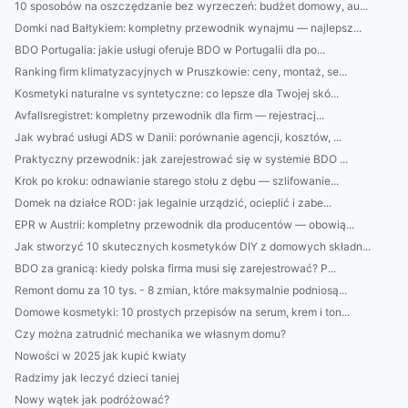
10 sposobów na oszczędzanie bez wyrzeczeń: budżet domowy, au...
Domki nad Bałtykiem: kompletny przewodnik wynajmu — najlepsz...
BDO Portugalia: jakie usługi oferuje BDO w Portugalii dla po...
Ranking firm klimatyzacyjnych w Pruszkowie: ceny, montaż, se...
Kosmetyki naturalne vs syntetyczne: co lepsze dla Twojej skó...
Avfallsregistret: kompletny przewodnik dla firm — rejestracj...
Jak wybrać usługi ADS w Danii: porównanie agencji, kosztów, ...
Praktyczny przewodnik: jak zarejestrować się w systemie BDO ...
Krok po kroku: odnawianie starego stołu z dębu — szlifowanie...
Domek na działce ROD: jak legalnie urządzić, ocieplić i zabe...
EPR w Austrii: kompletny przewodnik dla producentów — obowią...
Jak stworzyć 10 skutecznych kosmetyków DIY z domowych składn...
BDO za granicą: kiedy polska firma musi się zarejestrować? P...
Remont domu za 10 tys. - 8 zmian, które maksymalnie podniosą...
Domowe kosmetyki: 10 prostych przepisów na serum, krem i ton...
Czy można zatrudnić mechanika we własnym domu?
Nowości w 2025 jak kupić kwiaty
Radzimy jak leczyć dzieci taniej
Nowy wątek jak podróżować?