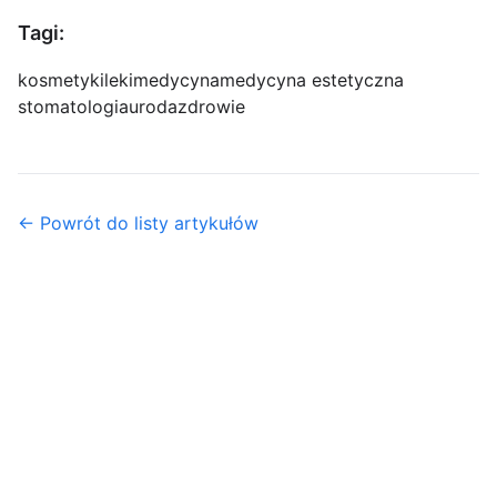
Tagi:
kosmetyki
leki
medycyna
medycyna estetyczna
stomatologia
uroda
zdrowie
← Powrót do listy artykułów