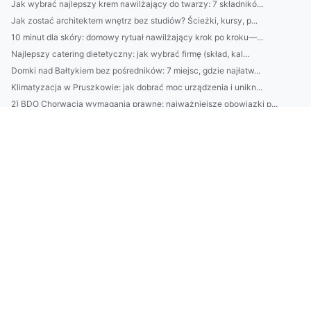
Jak wybrać najlepszy krem nawilżający do twarzy: 7 składnikó...
Jak zostać architektem wnętrz bez studiów? Ścieżki, kursy, p...
10 minut dla skóry: domowy rytuał nawilżający krok po kroku—...
Najlepszy catering dietetyczny: jak wybrać firmę (skład, kal...
Domki nad Bałtykiem bez pośredników: 7 miejsc, gdzie najłatw...
Klimatyzacja w Pruszkowie: jak dobrać moc urządzenia i unikn...
2) BDO Chorwacja wymagania prawne: najważniejsze obowiązki p...
Catering dietetyczny: jak dobrać dietę do celu (redukcja, ma...
10 sposobów na oszczędzanie bez wyrzeczeń: budżet domowy, au...
Domki nad Bałtykiem: kompletny przewodnik wynajmu — najlepsz...
BDO Portugalia: jakie usługi oferuje BDO w Portugalii dla po...
Ranking firm klimatyzacyjnych w Pruszkowie: ceny, montaż, se...
Kosmetyki naturalne vs syntetyczne: co lepsze dla Twojej skó...
Avfallsregistret: kompletny przewodnik dla firm — rejestracj...
Jak wybrać usługi ADS w Danii: porównanie agencji, kosztów, ...
Praktyczny przewodnik: jak zarejestrować się w systemie BDO ...
Krok po kroku: odnawianie starego stołu z dębu — szlifowanie...
Domek na działce ROD: jak legalnie urządzić, ocieplić i zabe...
EPR w Austrii: kompletny przewodnik dla producentów — obowią...