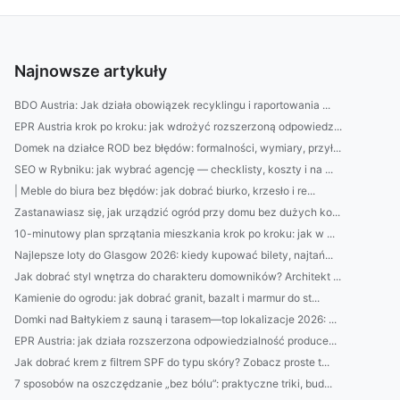
Najnowsze artykuły
BDO Austria: Jak działa obowiązek recyklingu i raportowania ...
EPR Austria krok po kroku: jak wdrożyć rozszerzoną odpowiedz...
Domek na działce ROD bez błędów: formalności, wymiary, przył...
SEO w Rybniku: jak wybrać agencję — checklisty, koszty i na ...
| Meble do biura bez błędów: jak dobrać biurko, krzesło i re...
Zastanawiasz się, jak urządzić ogród przy domu bez dużych ko...
10-minutowy plan sprzątania mieszkania krok po kroku: jak w ...
Najlepsze loty do Glasgow 2026: kiedy kupować bilety, najtań...
Jak dobrać styl wnętrza do charakteru domowników? Architekt ...
Kamienie do ogrodu: jak dobrać granit, bazalt i marmur do st...
Domki nad Bałtykiem z sauną i tarasem—top lokalizacje 2026: ...
EPR Austria: jak działa rozszerzona odpowiedzialność produce...
Jak dobrać krem z filtrem SPF do typu skóry? Zobacz proste t...
7 sposobów na oszczędzanie „bez bólu”: praktyczne triki, bud...