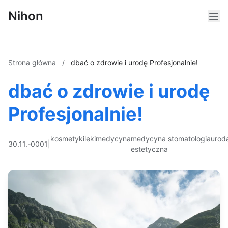
Nihon
Strona główna
/
dbać o zdrowie i urodę Profesjonalnie!
dbać o zdrowie i urodę
Profesjonalnie!
kosmetyki
leki
medycyna
medycyna
stomatologia
urod
30.11.-0001
|
estetyczna