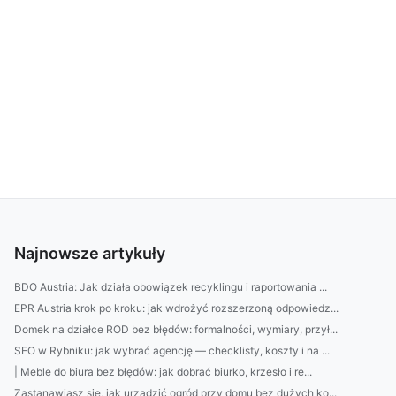
Najnowsze artykuły
BDO Austria: Jak działa obowiązek recyklingu i raportowania ...
EPR Austria krok po kroku: jak wdrożyć rozszerzoną odpowiedz...
Domek na działce ROD bez błędów: formalności, wymiary, przył...
SEO w Rybniku: jak wybrać agencję — checklisty, koszty i na ...
| Meble do biura bez błędów: jak dobrać biurko, krzesło i re...
Zastanawiasz się, jak urządzić ogród przy domu bez dużych ko...