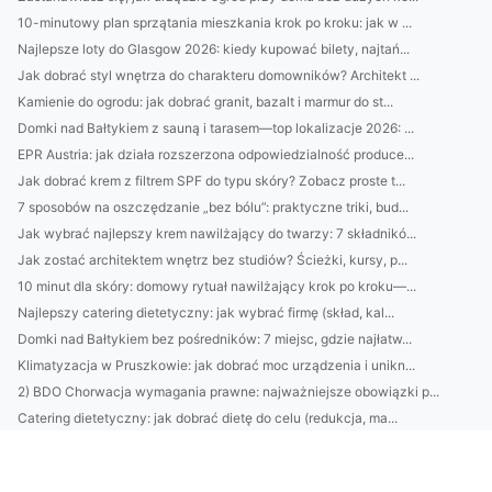
10-minutowy plan sprzątania mieszkania krok po kroku: jak w ...
Najlepsze loty do Glasgow 2026: kiedy kupować bilety, najtań...
Jak dobrać styl wnętrza do charakteru domowników? Architekt ...
Kamienie do ogrodu: jak dobrać granit, bazalt i marmur do st...
Domki nad Bałtykiem z sauną i tarasem—top lokalizacje 2026: ...
EPR Austria: jak działa rozszerzona odpowiedzialność produce...
Jak dobrać krem z filtrem SPF do typu skóry? Zobacz proste t...
7 sposobów na oszczędzanie „bez bólu”: praktyczne triki, bud...
Jak wybrać najlepszy krem nawilżający do twarzy: 7 składnikó...
Jak zostać architektem wnętrz bez studiów? Ścieżki, kursy, p...
10 minut dla skóry: domowy rytuał nawilżający krok po kroku—...
Najlepszy catering dietetyczny: jak wybrać firmę (skład, kal...
Domki nad Bałtykiem bez pośredników: 7 miejsc, gdzie najłatw...
Klimatyzacja w Pruszkowie: jak dobrać moc urządzenia i unikn...
2) BDO Chorwacja wymagania prawne: najważniejsze obowiązki p...
Catering dietetyczny: jak dobrać dietę do celu (redukcja, ma...
10 sposobów na oszczędzanie bez wyrzeczeń: budżet domowy, au...
Domki nad Bałtykiem: kompletny przewodnik wynajmu — najlepsz...