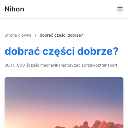
Nihon
Strona główna
/
dobrać części dobrze?
dobrać części dobrze?
30.11.-0001
|
części
mechanika
motoryzacja
przewóz
transport