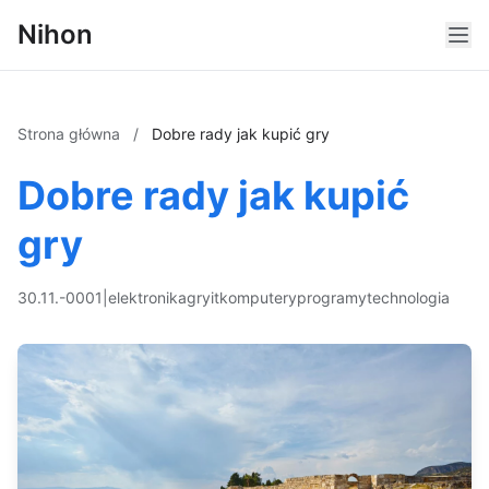
Nihon
Strona główna
/
Dobre rady jak kupić gry
Dobre rady jak kupić
gry
30.11.-0001
|
elektronika
gry
it
komputery
programy
technologia