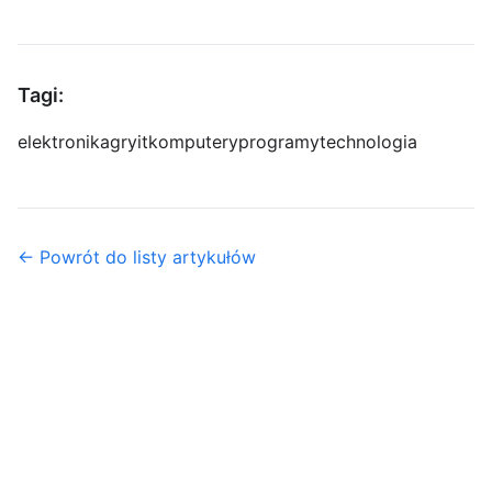
Tagi:
elektronika
gry
it
komputery
programy
technologia
← Powrót do listy artykułów