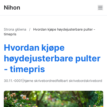
Nihon
Strona główna
/
Hvordan kjøpe høydejusterbare pulter -
timepris
Hvordan kjøpe
høydejusterbare pulter
- timepris
30.11.-0001
|
hjørne skrivebord
nedfellbart skrivebord
skrivebord