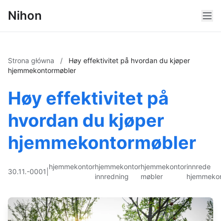
Nihon
Strona główna
/
Høy effektivitet på hvordan du kjøper
hjemmekontormøbler
Høy effektivitet på
hvordan du kjøper
hjemmekontormøbler
hjemmekontor
hjemmekontor
hjemmekontor
innrede
30.11.-0001
|
innredning
møbler
hjemmekon