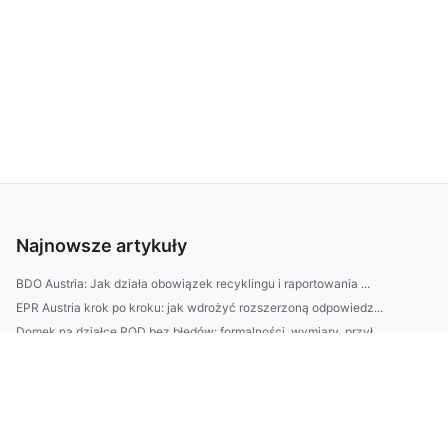
Najnowsze artykuły
BDO Austria: Jak działa obowiązek recyklingu i raportowania ...
EPR Austria krok po kroku: jak wdrożyć rozszerzoną odpowiedz...
Domek na działce ROD bez błędów: formalności, wymiary, przył...
SEO w Rybniku: jak wybrać agencję — checklisty, koszty i na ...
| Meble do biura bez błędów: jak dobrać biurko, krzesło i re...
Zastanawiasz się, jak urządzić ogród przy domu bez dużych ko...
10-minutowy plan sprzątania mieszkania krok po kroku: jak w ...