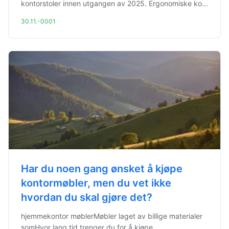
kontorstoler innen utgangen av 2025. Ergonomiske ko...
30.11.-0001
Har du noen gang ønsket å kjøpe
kontormøbler, men du vet ikke
hvordan du skal gjøre det?
hjemmekontor møblerMøbler laget av billige materialer
somHvor lang tid trenger du for å kjøpe