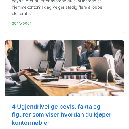
høydeLeter du etter hvordan du skal innrede et
hjemmekontor? I dag velger stadig flere å jobbe
eksternt...
30.11.-0001
4 Ugjendrivelige bevis, fakta og
figurer som viser hvordan du kjøper
kontormøbler