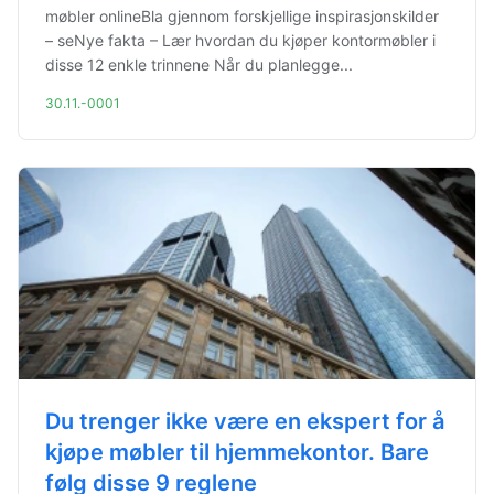
møbler onlineBla gjennom forskjellige inspirasjonskilder
– seNye fakta – Lær hvordan du kjøper kontormøbler i
disse 12 enkle trinnene Når du planlegge...
30.11.-0001
Du trenger ikke være en ekspert for å
kjøpe møbler til hjemmekontor. Bare
følg disse 9 reglene