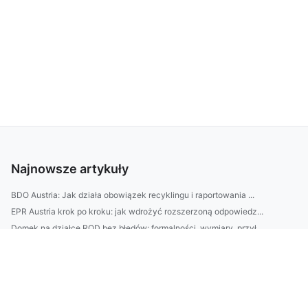
Najnowsze artykuły
BDO Austria: Jak działa obowiązek recyklingu i raportowania ...
EPR Austria krok po kroku: jak wdrożyć rozszerzoną odpowiedz...
Domek na działce ROD bez błędów: formalności, wymiary, przył...
SEO w Rybniku: jak wybrać agencję — checklisty, koszty i na ...
| Meble do biura bez błędów: jak dobrać biurko, krzesło i re...
Zastanawiasz się, jak urządzić ogród przy domu bez dużych ko...
10-minutowy plan sprzątania mieszkania krok po kroku: jak w ...