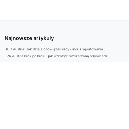
Najnowsze artykuły
BDO Austria: Jak działa obowiązek recyklingu i raportowania ...
EPR Austria krok po kroku: jak wdrożyć rozszerzoną odpowiedz...
Domek na działce ROD bez błędów: formalności, wymiary, przył...
SEO w Rybniku: jak wybrać agencję — checklisty, koszty i na ...
| Meble do biura bez błędów: jak dobrać biurko, krzesło i re...
Zastanawiasz się, jak urządzić ogród przy domu bez dużych ko...
10-minutowy plan sprzątania mieszkania krok po kroku: jak w ...
Najlepsze loty do Glasgow 2026: kiedy kupować bilety, najtań...
Jak dobrać styl wnętrza do charakteru domowników? Architekt ...
Kamienie do ogrodu: jak dobrać granit, bazalt i marmur do st...
Domki nad Bałtykiem z sauną i tarasem—top lokalizacje 2026: ...
EPR Austria: jak działa rozszerzona odpowiedzialność produce...