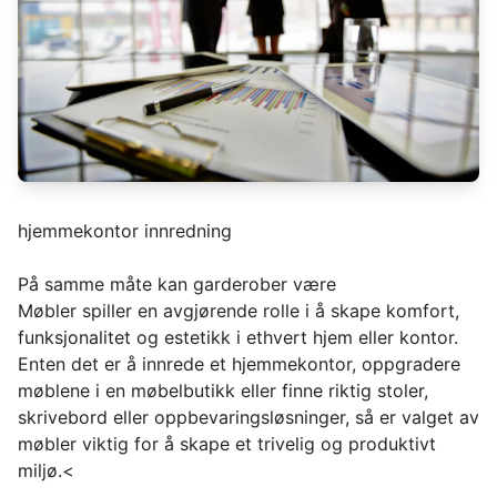
hjemmekontor innredning
På samme måte kan garderober være
Møbler spiller en avgjørende rolle i å skape komfort,
funksjonalitet og estetikk i ethvert hjem eller kontor.
Enten det er å innrede et hjemmekontor, oppgradere
møblene i en møbelbutikk eller finne riktig stoler,
skrivebord eller oppbevaringsløsninger, så er valget av
møbler viktig for å skape et trivelig og produktivt
miljø.<