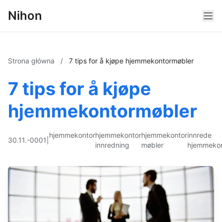
Nihon
Strona główna
/
7 tips for å kjøpe hjemmekontormøbler
7 tips for å kjøpe
hjemmekontormøbler
hjemmekontor
hjemmekontor
hjemmekontor
innrede
30.11.-0001
|
innredning
møbler
hjemmekon