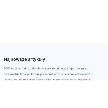
Najnowsze artykuły
BDO Austria: Jak działa obowiązek recyklingu i raportowania ...
EPR Austria krok po kroku: jak wdrożyć rozszerzoną odpowiedz...
Domek na działce ROD bez błędów: formalności, wymiary, przył...
SEO w Rybniku: jak wybrać agencję — checklisty, koszty i na ...
| Meble do biura bez błędów: jak dobrać biurko, krzesło i re...
Zastanawiasz się, jak urządzić ogród przy domu bez dużych ko...
10-minutowy plan sprzątania mieszkania krok po kroku: jak w ...