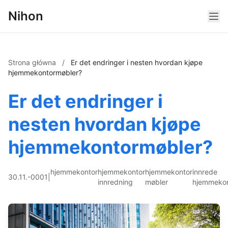
Nihon
Strona główna
/
Er det endringer i nesten hvordan kjøpe
hjemmekontormøbler?
Er det endringer i
nesten hvordan kjøpe
hjemmekontormøbler?
hjemmekontor
hjemmekontor
hjemmekontor
innrede
30.11.-0001
|
innredning
møbler
hjemmekon