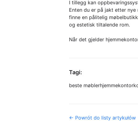
I tillegg kan oppbevaringssy
Enten du er på jakt etter nye
finne en pålitelig møbelbutik
og estetisk tiltalende rom.
Når det gjelder hjemmekontor,
Tagi:
beste møbler
hjemmekontor
k
← Powrót do listy artykułów