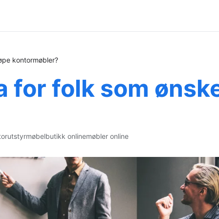
jøpe kontormøbler?
 for folk som ønske
orutstyr
møbelbutikk online
møbler online