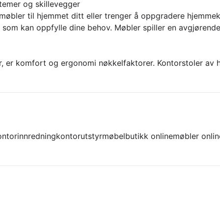
stemer og skillevegger
 møbler til hjemmet ditt eller trenger å oppgradere hjemmeko
k som kan oppfylle dine behov. Møbler spiller en avgjørende 
 er komfort og ergonomi nøkkelfaktorer. Kontorstoler av hø
ontorinnredning
kontorutstyr
møbelbutikk online
møbler onlin