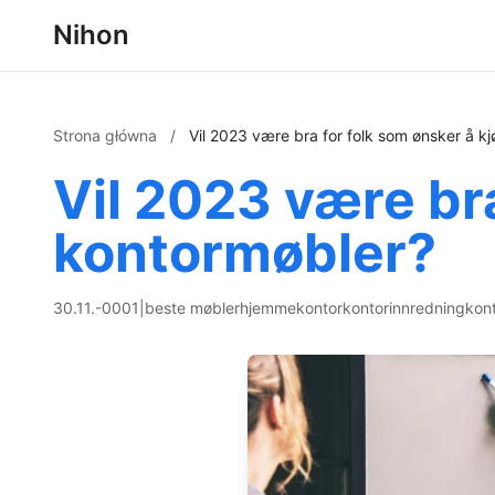
Nihon
Strona główna
/
Vil 2023 være bra for folk som ønsker å k
Vil 2023 være bra
kontormøbler?
30.11.-0001
|
beste møbler
hjemmekontor
kontorinnredning
kont