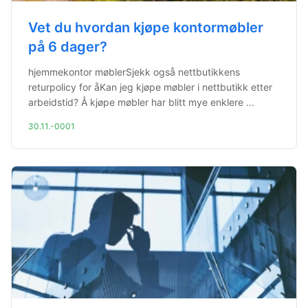
Vet du hvordan kjøpe kontormøbler
på 6 dager?
hjemmekontor møblerSjekk også nettbutikkens
returpolicy for åKan jeg kjøpe møbler i nettbutikk etter
arbeidstid? Å kjøpe møbler har blitt mye enklere ...
30.11.-0001