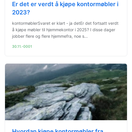
Er det er verdt å kjøpe kontormøbler i
2023?
kontormøblerSvaret er klart - ja detEr det fortsatt verdt
å kjøpe møbler til hjemmekontor i 2025? I disse dager
jobber flere og flere hjemmefra, noe s...
30.11.-0001
Hvordan kjøpe kontormøbler fra