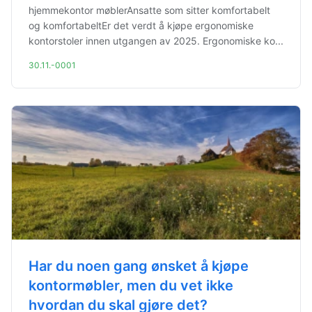
hjemmekontor møblerAnsatte som sitter komfortabelt
og komfortabeltEr det verdt å kjøpe ergonomiske
kontorstoler innen utgangen av 2025. Ergonomiske ko...
30.11.-0001
Har du noen gang ønsket å kjøpe
kontormøbler, men du vet ikke
hvordan du skal gjøre det?