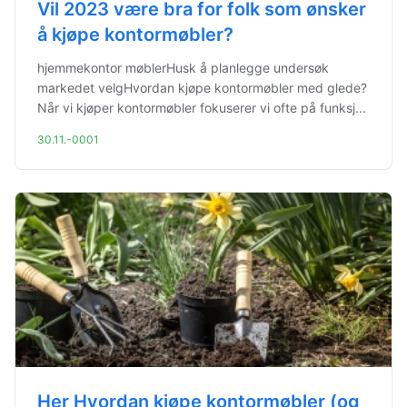
Vil 2023 være bra for folk som ønsker
å kjøpe kontormøbler?
hjemmekontor møblerHusk å planlegge undersøk
markedet velgHvordan kjøpe kontormøbler med glede?
Når vi kjøper kontormøbler fokuserer vi ofte på funksj...
30.11.-0001
Her Hvordan kjøpe kontormøbler (og