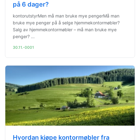
på 6 dager?
kontorutstyrMen må man bruke mye pengerMå man
bruke mye penger på å selge hjemmekontormøbler?
Salg av hjemmekontormøbler – må man bruke mye
penger? ...
30.11.-0001
Hvordan kjøpe kontormøbler fra