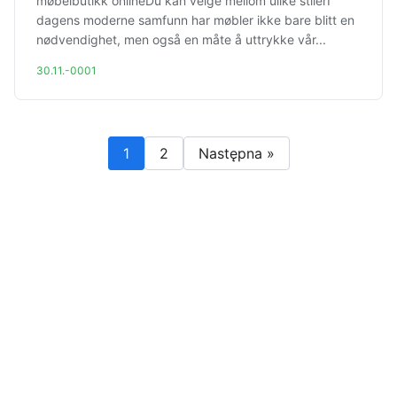
møbelbutikk onlineDu kan velge mellom ulike stilerI
dagens moderne samfunn har møbler ikke bare blitt en
nødvendighet, men også en måte å uttrykke vår...
30.11.-0001
1
2
Następna »