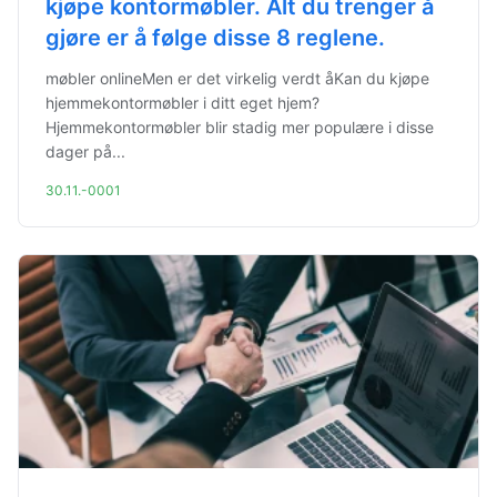
kjøpe kontormøbler. Alt du trenger å
gjøre er å følge disse 8 reglene.
møbler onlineMen er det virkelig verdt åKan du kjøpe
hjemmekontormøbler i ditt eget hjem?
Hjemmekontormøbler blir stadig mer populære i disse
dager på...
30.11.-0001