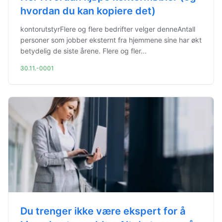
hvordan du kan kopiere det)
kontorutstyrFlere og flere bedrifter velger denneAntall
personer som jobber eksternt fra hjemmene sine har økt
betydelig de siste årene. Flere og fler...
30.11.-0001
Du trenger ikke være ekspert for å