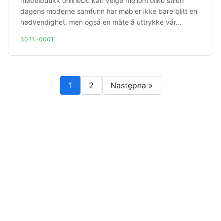
møbelbutikk onlineDu kan velge mellom ulike stilerI
dagens moderne samfunn har møbler ikke bare blitt en
nødvendighet, men også en måte å uttrykke vår...
30.11.-0001
1
2
Następna »