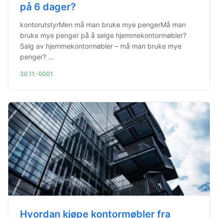
på 6 dager?
kontorutstyrMen må man bruke mye pengerMå man
bruke mye penger på å selge hjemmekontormøbler?
Salg av hjemmekontormøbler – må man bruke mye
penger? ...
30.11.-0001
Hvordan kjøpe kontormøbler fra