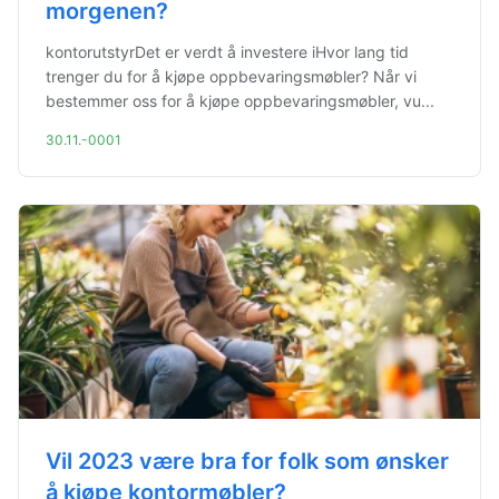
morgenen?
kontorutstyrDet er verdt å investere iHvor lang tid
trenger du for å kjøpe oppbevaringsmøbler? Når vi
bestemmer oss for å kjøpe oppbevaringsmøbler, vu...
30.11.-0001
Vil 2023 være bra for folk som ønsker
å kjøpe kontormøbler?