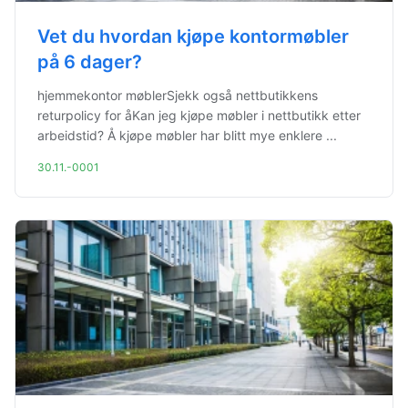
Vet du hvordan kjøpe kontormøbler
på 6 dager?
hjemmekontor møblerSjekk også nettbutikkens
returpolicy for åKan jeg kjøpe møbler i nettbutikk etter
arbeidstid? Å kjøpe møbler har blitt mye enklere ...
30.11.-0001