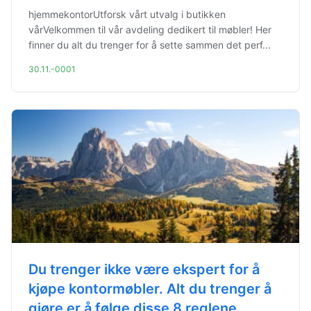
hjemmekontorUtforsk vårt utvalg i butikken
vårVelkommen til vår avdeling dedikert til møbler! Her
finner du alt du trenger for å sette sammen det perf...
30.11.-0001
Du trenger ikke være ekspert for å
kjøpe kontormøbler. Alt du trenger å
gjøre er å følge disse 8 reglene.