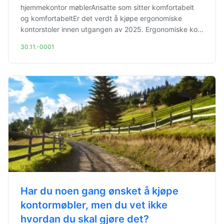
hjemmekontor møblerAnsatte som sitter komfortabelt
og komfortabeltEr det verdt å kjøpe ergonomiske
kontorstoler innen utgangen av 2025. Ergonomiske ko...
30.11.-0001
Har du noen gang ønsket å kjøpe
kontormøbler, men du vet ikke
hvordan du skal gjøre det?