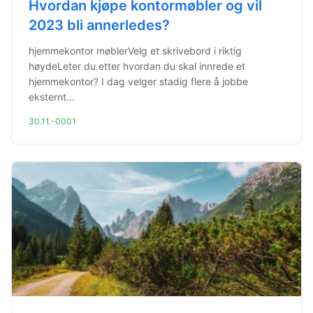
Hvordan kjøpe kontormøbler og vil
2023 bli annerledes?
hjemmekontor møblerVelg et skrivebord i riktig
høydeLeter du etter hvordan du skal innrede et
hjemmekontor? I dag velger stadig flere å jobbe
eksternt...
30.11.-0001