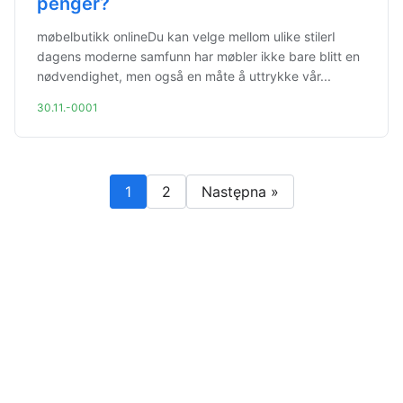
penger?
møbelbutikk onlineDu kan velge mellom ulike stilerI
dagens moderne samfunn har møbler ikke bare blitt en
nødvendighet, men også en måte å uttrykke vår...
30.11.-0001
1
2
Następna »