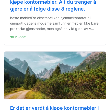
kjøpe kontormøbler. Alt du trenger å
gjøre er å følge disse 8 reglene.
beste møblerFor eksempel kan hjemmekontoret bli
omgjortI dagens moderne samfunn er møbler ikke bare
praktiske gjenstander, men også en viktig del av v...
30.11.-0001
Er det er verdt å kjøpe kontormøbler i