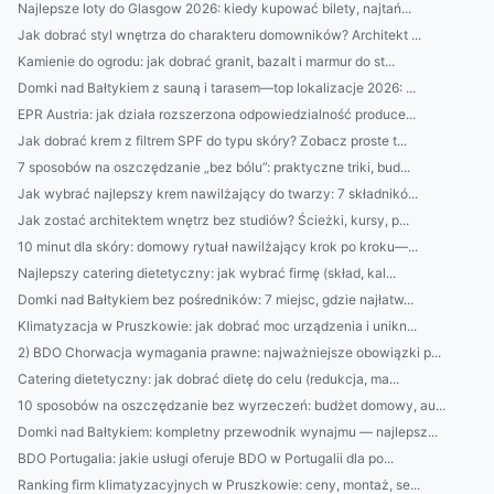
Najlepsze loty do Glasgow 2026: kiedy kupować bilety, najtań...
Jak dobrać styl wnętrza do charakteru domowników? Architekt ...
Kamienie do ogrodu: jak dobrać granit, bazalt i marmur do st...
Domki nad Bałtykiem z sauną i tarasem—top lokalizacje 2026: ...
EPR Austria: jak działa rozszerzona odpowiedzialność produce...
Jak dobrać krem z filtrem SPF do typu skóry? Zobacz proste t...
7 sposobów na oszczędzanie „bez bólu”: praktyczne triki, bud...
Jak wybrać najlepszy krem nawilżający do twarzy: 7 składnikó...
Jak zostać architektem wnętrz bez studiów? Ścieżki, kursy, p...
10 minut dla skóry: domowy rytuał nawilżający krok po kroku—...
Najlepszy catering dietetyczny: jak wybrać firmę (skład, kal...
Domki nad Bałtykiem bez pośredników: 7 miejsc, gdzie najłatw...
Klimatyzacja w Pruszkowie: jak dobrać moc urządzenia i unikn...
2) BDO Chorwacja wymagania prawne: najważniejsze obowiązki p...
Catering dietetyczny: jak dobrać dietę do celu (redukcja, ma...
10 sposobów na oszczędzanie bez wyrzeczeń: budżet domowy, au...
Domki nad Bałtykiem: kompletny przewodnik wynajmu — najlepsz...
BDO Portugalia: jakie usługi oferuje BDO w Portugalii dla po...
Ranking firm klimatyzacyjnych w Pruszkowie: ceny, montaż, se...