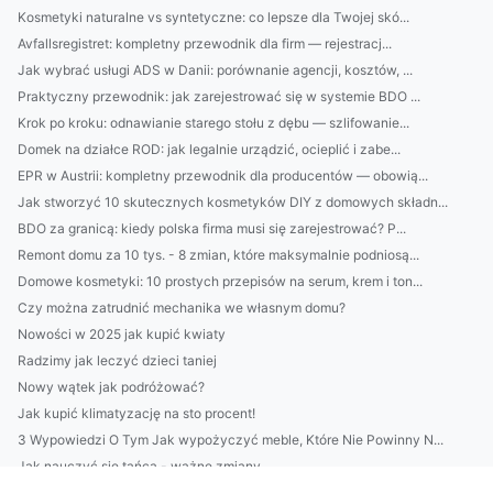
Kosmetyki naturalne vs syntetyczne: co lepsze dla Twojej skó...
Avfallsregistret: kompletny przewodnik dla firm — rejestracj...
Jak wybrać usługi ADS w Danii: porównanie agencji, kosztów, ...
Praktyczny przewodnik: jak zarejestrować się w systemie BDO ...
Krok po kroku: odnawianie starego stołu z dębu — szlifowanie...
Domek na działce ROD: jak legalnie urządzić, ocieplić i zabe...
EPR w Austrii: kompletny przewodnik dla producentów — obowią...
Jak stworzyć 10 skutecznych kosmetyków DIY z domowych składn...
BDO za granicą: kiedy polska firma musi się zarejestrować? P...
Remont domu za 10 tys. - 8 zmian, które maksymalnie podniosą...
Domowe kosmetyki: 10 prostych przepisów na serum, krem i ton...
Czy można zatrudnić mechanika we własnym domu?
Nowości w 2025 jak kupić kwiaty
Radzimy jak leczyć dzieci taniej
Nowy wątek jak podróżować?
Jak kupić klimatyzację na sto procent!
3 Wypowiedzi O Tym Jak wypożyczyć meble, Które Nie Powinny N...
Jak nauczyć się tańca - ważne zmiany
Jak wykonać odbiór elektroodpadów w Białymstoku Natychmiasto...