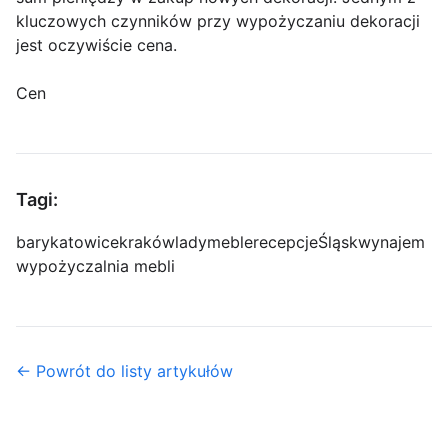
kluczowych czynników przy wypożyczaniu dekoracji
jest oczywiście cena.
Cen
Tagi:
bary
katowice
kraków
lady
meble
recepcje
Śląsk
wynajem
wypożyczalnia mebli
← Powrót do listy artykułów