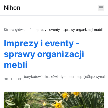
Nihon
Strona główna
/
Imprezy i eventy - sprawy organizacji mebli
Imprezy i eventy -
sprawy organizacji
mebli
bary
katowice
kraków
lady
meble
recepcje
Śląsk
wynaje
30.11.-0001
|