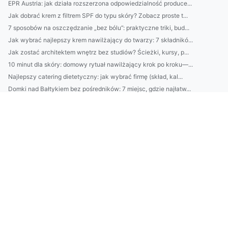
EPR Austria: jak działa rozszerzona odpowiedzialność produce...
Jak dobrać krem z filtrem SPF do typu skóry? Zobacz proste t...
7 sposobów na oszczędzanie „bez bólu”: praktyczne triki, bud...
Jak wybrać najlepszy krem nawilżający do twarzy: 7 składnikó...
Jak zostać architektem wnętrz bez studiów? Ścieżki, kursy, p...
10 minut dla skóry: domowy rytuał nawilżający krok po kroku—...
Najlepszy catering dietetyczny: jak wybrać firmę (skład, kal...
Domki nad Bałtykiem bez pośredników: 7 miejsc, gdzie najłatw...
Klimatyzacja w Pruszkowie: jak dobrać moc urządzenia i unikn...
2) BDO Chorwacja wymagania prawne: najważniejsze obowiązki p...
Catering dietetyczny: jak dobrać dietę do celu (redukcja, ma...
10 sposobów na oszczędzanie bez wyrzeczeń: budżet domowy, au...
Domki nad Bałtykiem: kompletny przewodnik wynajmu — najlepsz...
BDO Portugalia: jakie usługi oferuje BDO w Portugalii dla po...
Ranking firm klimatyzacyjnych w Pruszkowie: ceny, montaż, se...
Kosmetyki naturalne vs syntetyczne: co lepsze dla Twojej skó...
Avfallsregistret: kompletny przewodnik dla firm — rejestracj...
Jak wybrać usługi ADS w Danii: porównanie agencji, kosztów, ...
Praktyczny przewodnik: jak zarejestrować się w systemie BDO ...