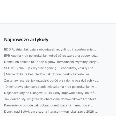
Najnowsze artykuły
BDO Austria: Jak działa obowiązek recyklingu i raportowania ...
EPR Austria krok po kroku: jak wdrożyć rozszerzoną odpowiedz...
Domek na działce ROD bez błędów: formalności, wymiary, przył...
SEO w Rybniku: jak wybrać agencję — checklisty, koszty i na ...
| Meble do biura bez błędów: jak dobrać biurko, krzesło i re...
Zastanawiasz się, jak urządzić ogród przy domu bez dużych ko...
10-minutowy plan sprzątania mieszkania krok po kroku: jak w ...
Najlepsze loty do Glasgow 2026: kiedy kupować bilety, najtań...
Jak dobrać styl wnętrza do charakteru domowników? Architekt ...
Kamienie do ogrodu: jak dobrać granit, bazalt i marmur do st...
Domki nad Bałtykiem z sauną i tarasem—top lokalizacje 2026: ...