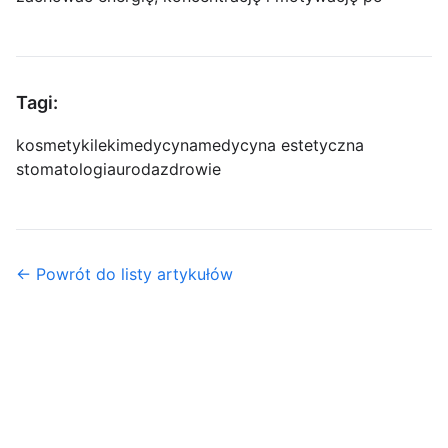
Tagi:
kosmetyki
leki
medycyna
medycyna estetyczna
stomatologia
uroda
zdrowie
← Powrót do listy artykułów