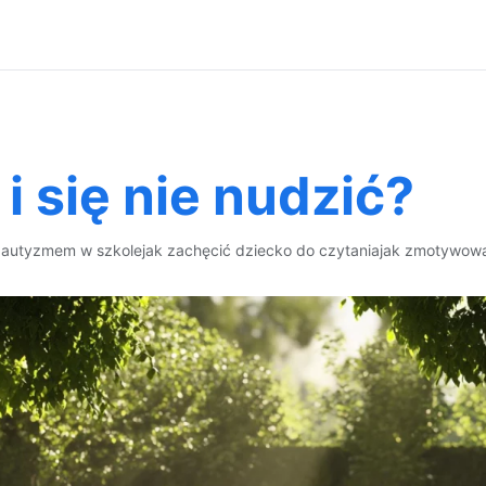
 i się nie nudzić?
 autyzmem w szkole
jak zachęcić dziecko do czytania
jak zmotywowa