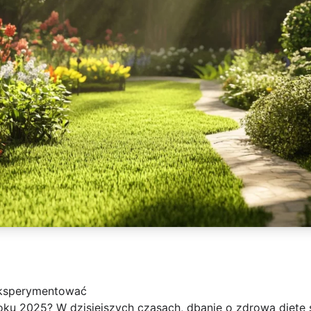
eksperymentować
ku 2025? W dzisiejszych czasach, dbanie o zdrową dietę st