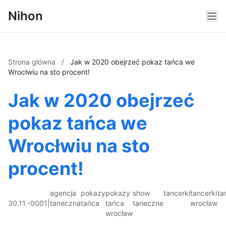
Nihon
Strona główna
/
Jak w 2020 obejrzeć pokaz tańca we
Wrocłwiu na sto procent!
Jak w 2020 obejrzeć
pokaz tańca we
Wrocłwiu na sto
procent!
agencja
pokazy
pokazy
show
tancerki
tancerki
ta
30.11.-0001
|
taneczna
tańca
tańca
taneczne
wrocław
wrocław