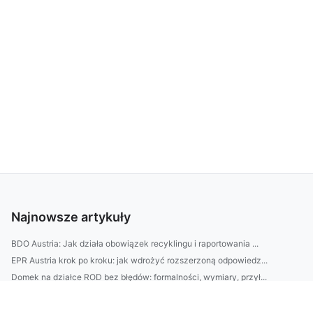
Najnowsze artykuły
BDO Austria: Jak działa obowiązek recyklingu i raportowania ...
EPR Austria krok po kroku: jak wdrożyć rozszerzoną odpowiedz...
Domek na działce ROD bez błędów: formalności, wymiary, przył...
SEO w Rybniku: jak wybrać agencję — checklisty, koszty i na ...
| Meble do biura bez błędów: jak dobrać biurko, krzesło i re...