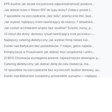
EPR Austria: jak działa rozszerzona odpowiedzialność produce...
Jak dobrać krem z filtrem SPF do typu skóry? Zobacz proste t...
7 sposobów na oszczędzanie „bez bólu”: praktyczne triki, bud...
Jak wybrać najlepszy krem nawilżający do twarzy: 7 składnikó...
Jak zostać architektem wnętrz bez studiów? Ścieżki, kursy, p...
10 minut dla skóry: domowy rytuał nawilżający krok po kroku—...
Najlepszy catering dietetyczny: jak wybrać firmę (skład, kal...
Domki nad Bałtykiem bez pośredników: 7 miejsc, gdzie najłatw...
Klimatyzacja w Pruszkowie: jak dobrać moc urządzenia i unikn...
2) BDO Chorwacja wymagania prawne: najważniejsze obowiązki p...
Catering dietetyczny: jak dobrać dietę do celu (redukcja, ma...
10 sposobów na oszczędzanie bez wyrzeczeń: budżet domowy, au...
Domki nad Bałtykiem: kompletny przewodnik wynajmu — najlepsz...
BDO Portugalia: jakie usługi oferuje BDO w Portugalii dla po...
Ranking firm klimatyzacyjnych w Pruszkowie: ceny, montaż, se...
Kosmetyki naturalne vs syntetyczne: co lepsze dla Twojej skó...
Avfallsregistret: kompletny przewodnik dla firm — rejestracj...
Jak wybrać usługi ADS w Danii: porównanie agencji, kosztów, ...
Praktyczny przewodnik: jak zarejestrować się w systemie BDO ...