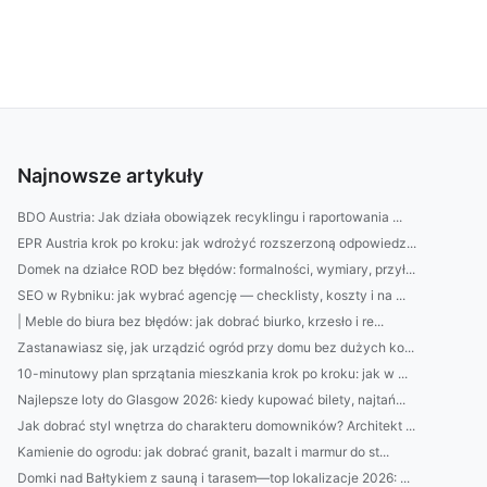
Najnowsze artykuły
BDO Austria: Jak działa obowiązek recyklingu i raportowania ...
EPR Austria krok po kroku: jak wdrożyć rozszerzoną odpowiedz...
Domek na działce ROD bez błędów: formalności, wymiary, przył...
SEO w Rybniku: jak wybrać agencję — checklisty, koszty i na ...
| Meble do biura bez błędów: jak dobrać biurko, krzesło i re...
Zastanawiasz się, jak urządzić ogród przy domu bez dużych ko...
10-minutowy plan sprzątania mieszkania krok po kroku: jak w ...
Najlepsze loty do Glasgow 2026: kiedy kupować bilety, najtań...
Jak dobrać styl wnętrza do charakteru domowników? Architekt ...
Kamienie do ogrodu: jak dobrać granit, bazalt i marmur do st...
Domki nad Bałtykiem z sauną i tarasem—top lokalizacje 2026: ...