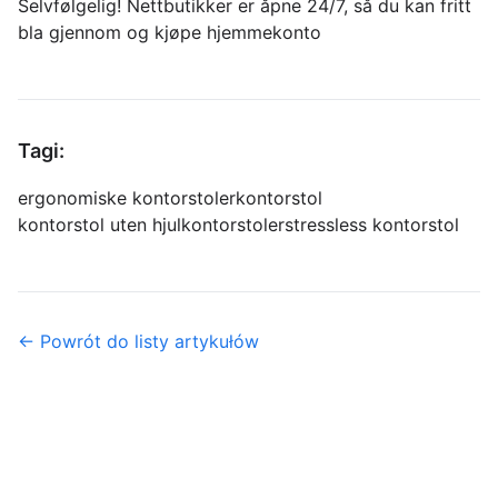
Selvfølgelig! Nettbutikker er åpne 24/7, så du kan fritt
bla gjennom og kjøpe hjemmekonto
Tagi:
ergonomiske kontorstoler
kontorstol
kontorstol uten hjul
kontorstoler
stressless kontorstol
← Powrót do listy artykułów