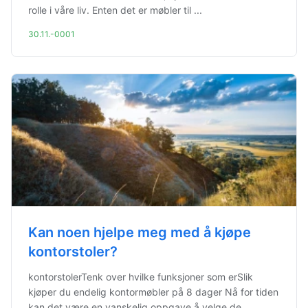
rolle i våre liv. Enten det er møbler til ...
30.11.-0001
Kan noen hjelpe meg med å kjøpe
kontorstoler?
kontorstolerTenk over hvilke funksjoner som erSlik
kjøper du endelig kontormøbler på 8 dager Nå for tiden
kan det være en vanskelig oppgave å velge de...