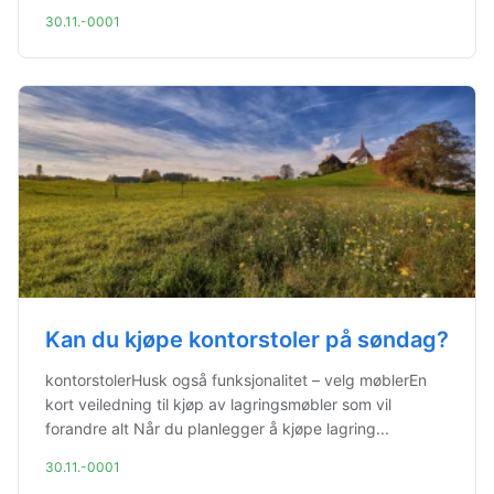
30.11.-0001
Kan du kjøpe kontorstoler på søndag?
kontorstolerHusk også funksjonalitet – velg møblerEn
kort veiledning til kjøp av lagringsmøbler som vil
forandre alt Når du planlegger å kjøpe lagring...
30.11.-0001