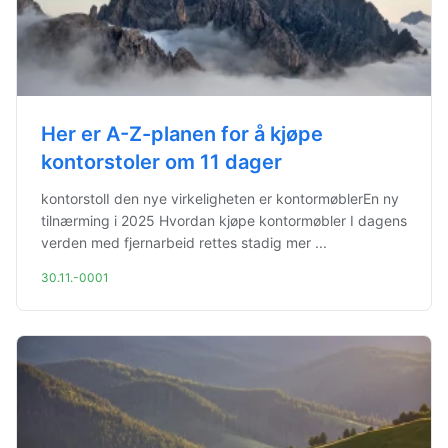
Her er A-Z-planen for å kjøpe
kontorstoler om 11 dager
kontorstolI den nye virkeligheten er kontormøblerEn ny
tilnærming i 2025 Hvordan kjøpe kontormøbler I dagens
verden med fjernarbeid rettes stadig mer ...
30.11.-0001