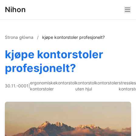
Nihon
Strona główna
/
kjøpe kontorstoler profesjonelt?
kjøpe kontorstoler
profesjonelt?
ergonomiske
kontorstol
kontorstol
kontorstoler
stressle
30.11.-0001
|
kontorstoler
uten hjul
kontorst