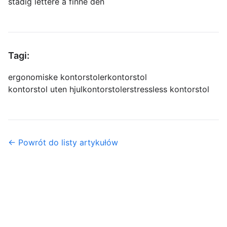
stadig lettere å finne den
Tagi:
ergonomiske kontorstoler
kontorstol
kontorstol uten hjul
kontorstoler
stressless kontorstol
← Powrót do listy artykułów