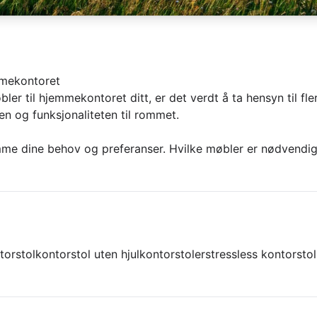
mmekontoret
ler til hjemmekontoret ditt, er det verdt å ta hensyn til f
n og funksjonaliteten til rommet.
emme dine behov og preferanser. Hvilke møbler er nødvendig
torstol
kontorstol uten hjul
kontorstoler
stressless kontorstol