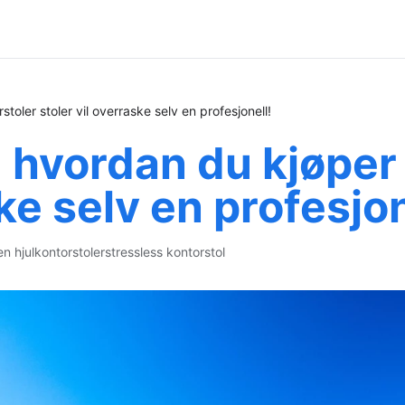
oler stoler vil overraske selv en profesjonell!
 hvordan du kjøper
ke selv en profesjon
en hjul
kontorstoler
stressless kontorstol