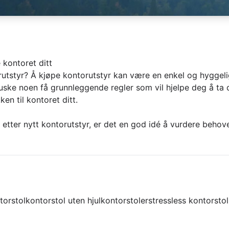
e kontoret ditt
utstyr? Å kjøpe kontorutstyr kan være en enkel og hyggel
huske noen få grunnleggende regler som vil hjelpe deg å ta d
ken til kontoret ditt.
 etter nytt kontorutstyr, er det en god idé å vurdere behov
torstol
kontorstol uten hjul
kontorstoler
stressless kontorstol