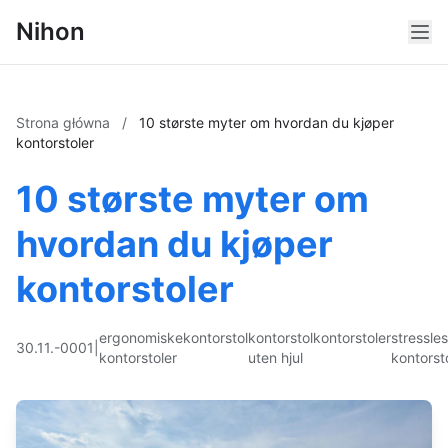
Nihon
Strona główna
/
10 største myter om hvordan du kjøper
kontorstoler
10 største myter om
hvordan du kjøper
kontorstoler
ergonomiske
kontorstol
kontorstol
kontorstoler
stressle
30.11.-0001
|
kontorstoler
uten hjul
kontorst