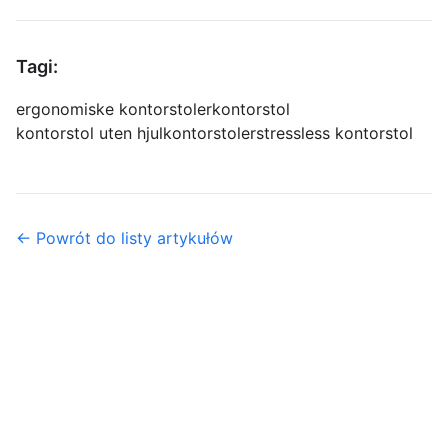
Tagi:
ergonomiske kontorstoler
kontorstol
kontorstol uten hjul
kontorstoler
stressless kontorstol
← Powrót do listy artykułów