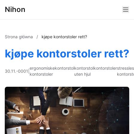
Nihon
Strona główna
/
kjøpe kontorstoler rett?
kjøpe kontorstoler rett?
ergonomiske
kontorstol
kontorstol
kontorstoler
stressle
30.11.-0001
|
kontorstoler
uten hjul
kontorst