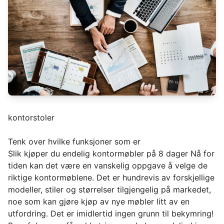
kontorstoler
Tenk over hvilke funksjoner som er
Slik kjøper du endelig kontormøbler på 8 dager Nå for
tiden kan det være en vanskelig oppgave å velge de
riktige kontormøblene. Det er hundrevis av forskjellige
modeller, stiler og størrelser tilgjengelig på markedet,
noe som kan gjøre kjøp av nye møbler litt av en
utfordring. Det er imidlertid ingen grunn til bekymring!