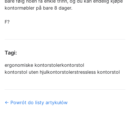
Bare følg noen få enkle trinn, og du kan endelig kjøpe
kontormøbler på bare 8 dager.
F?
Tagi:
ergonomiske kontorstoler
kontorstol
kontorstol uten hjul
kontorstoler
stressless kontorstol
← Powrót do listy artykułów