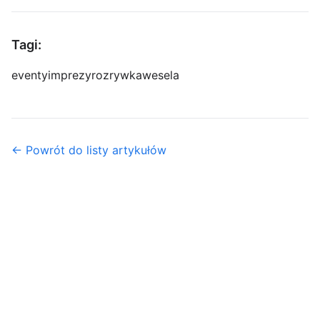
Tagi:
eventy
imprezy
rozrywka
wesela
← Powrót do listy artykułów