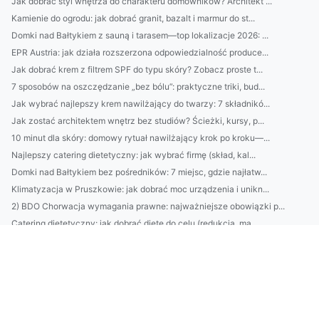
Jak dobrać styl wnętrza do charakteru domowników? Architekt ...
Kamienie do ogrodu: jak dobrać granit, bazalt i marmur do st...
Domki nad Bałtykiem z sauną i tarasem—top lokalizacje 2026: ...
EPR Austria: jak działa rozszerzona odpowiedzialność produce...
Jak dobrać krem z filtrem SPF do typu skóry? Zobacz proste t...
7 sposobów na oszczędzanie „bez bólu”: praktyczne triki, bud...
Jak wybrać najlepszy krem nawilżający do twarzy: 7 składnikó...
Jak zostać architektem wnętrz bez studiów? Ścieżki, kursy, p...
10 minut dla skóry: domowy rytuał nawilżający krok po kroku—...
Najlepszy catering dietetyczny: jak wybrać firmę (skład, kal...
Domki nad Bałtykiem bez pośredników: 7 miejsc, gdzie najłatw...
Klimatyzacja w Pruszkowie: jak dobrać moc urządzenia i unikn...
2) BDO Chorwacja wymagania prawne: najważniejsze obowiązki p...
Catering dietetyczny: jak dobrać dietę do celu (redukcja, ma...
10 sposobów na oszczędzanie bez wyrzeczeń: budżet domowy, au...
Domki nad Bałtykiem: kompletny przewodnik wynajmu — najlepsz...
BDO Portugalia: jakie usługi oferuje BDO w Portugalii dla po...
Ranking firm klimatyzacyjnych w Pruszkowie: ceny, montaż, se...
Kosmetyki naturalne vs syntetyczne: co lepsze dla Twojej skó...