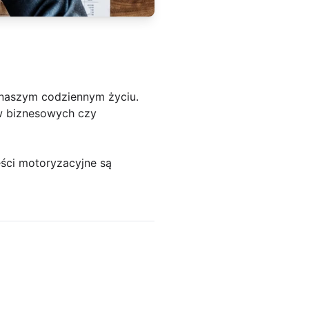
w naszym codziennym życiu.
ów biznesowych czy
ęści motoryzacyjne są