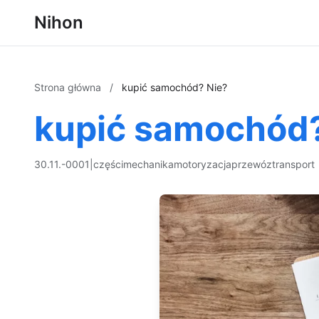
Nihon
Strona główna
/
kupić samochód? Nie?
kupić samochód?
30.11.-0001
|
części
mechanika
motoryzacja
przewóz
transport