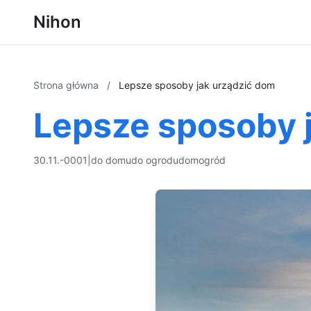
Nihon
Strona główna
/
Lepsze sposoby jak urządzić dom
Lepsze sposoby 
30.11.-0001
|
do domu
do ogrodu
dom
ogród