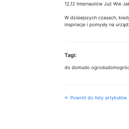
12,12 Internautów Już Wie Ja
W dzisiejszych czasach, kied
inspiracje i pomysły na urząd
Tagi:
do domu
do ogrodu
dom
ogró
← Powrót do listy artykułów