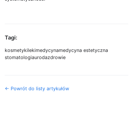
Tagi:
kosmetyki
leki
medycyna
medycyna estetyczna
stomatologia
uroda
zdrowie
← Powrót do listy artykułów