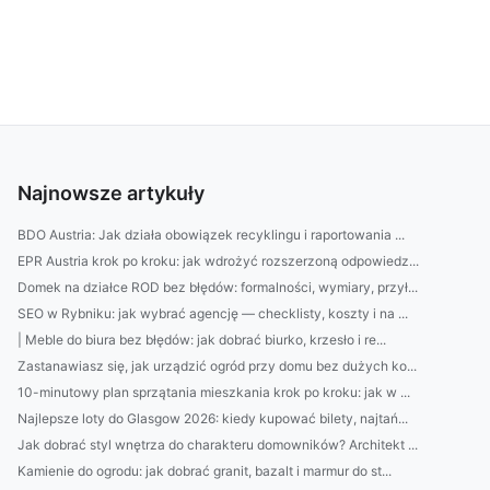
Najnowsze artykuły
BDO Austria: Jak działa obowiązek recyklingu i raportowania ...
EPR Austria krok po kroku: jak wdrożyć rozszerzoną odpowiedz...
Domek na działce ROD bez błędów: formalności, wymiary, przył...
SEO w Rybniku: jak wybrać agencję — checklisty, koszty i na ...
| Meble do biura bez błędów: jak dobrać biurko, krzesło i re...
Zastanawiasz się, jak urządzić ogród przy domu bez dużych ko...
10-minutowy plan sprzątania mieszkania krok po kroku: jak w ...
Najlepsze loty do Glasgow 2026: kiedy kupować bilety, najtań...
Jak dobrać styl wnętrza do charakteru domowników? Architekt ...
Kamienie do ogrodu: jak dobrać granit, bazalt i marmur do st...