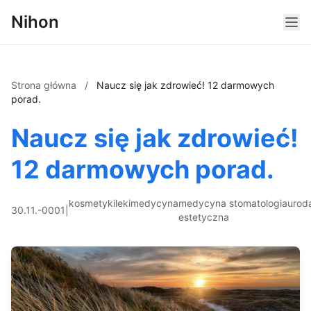
Nihon
Strona główna
/
Naucz się jak zdrowieć! 12 darmowych
porad.
Naucz się jak zdrowieć!
12 darmowych porad.
kosmetyki
leki
medycyna
medycyna
stomatologia
urod
30.11.-0001
|
estetyczna