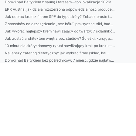
Domki nad Bałtykiem z sauną i tarasem—top lokalizacje 2026: ...
EPR Austria: jak działa rozszerzona odpowiedzialność produce...
Jak dobrać krem z filtrem SPF do typu skóry? Zobacz proste t...
7 sposobów na oszczędzanie „bez bólu”: praktyczne triki, bud...
Jak wybrać najlepszy krem nawilżający do twarzy: 7 składnikó...
Jak zostać architektem wnętrz bez studiów? Ścieżki, kursy, p...
10 minut dla skóry: domowy rytuał nawilżający krok po kroku—...
Najlepszy catering dietetyczny: jak wybrać firmę (skład, kal...
Domki nad Bałtykiem bez pośredników: 7 miejsc, gdzie najłatw...
Klimatyzacja w Pruszkowie: jak dobrać moc urządzenia i unikn...
2) BDO Chorwacja wymagania prawne: najważniejsze obowiązki p...
Catering dietetyczny: jak dobrać dietę do celu (redukcja, ma...
10 sposobów na oszczędzanie bez wyrzeczeń: budżet domowy, au...
Domki nad Bałtykiem: kompletny przewodnik wynajmu — najlepsz...
BDO Portugalia: jakie usługi oferuje BDO w Portugalii dla po...
Ranking firm klimatyzacyjnych w Pruszkowie: ceny, montaż, se...
Kosmetyki naturalne vs syntetyczne: co lepsze dla Twojej skó...
Avfallsregistret: kompletny przewodnik dla firm — rejestracj...
Jak wybrać usługi ADS w Danii: porównanie agencji, kosztów, ...