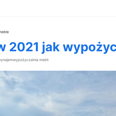
meble
w 2021 jak wypoży
wynajem
wypożyczalnia mebli