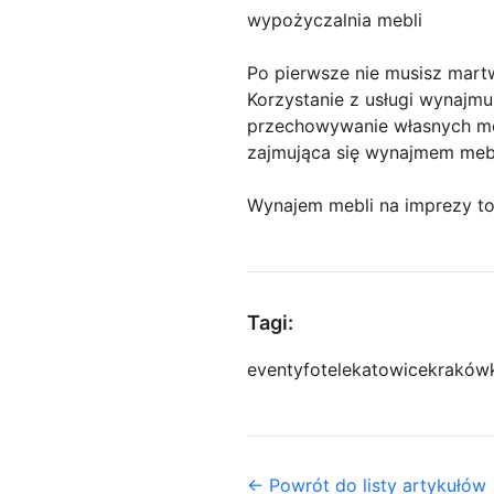
wypożyczalnia mebli
Po pierwsze nie musisz martw
Korzystanie z usługi wynajmu
przechowywanie własnych mebl
zajmująca się wynajmem mebli
Wynajem mebli na imprezy t
Tagi:
eventy
fotele
katowice
kraków
← Powrót do listy artykułów