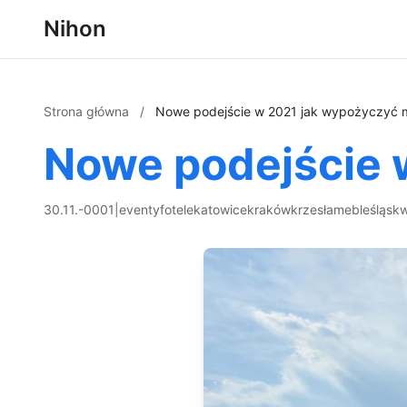
Nihon
Strona główna
/
Nowe podejście w 2021 jak wypożyczyć 
Nowe podejście 
30.11.-0001
|
eventy
fotele
katowice
kraków
krzesła
meble
śląsk