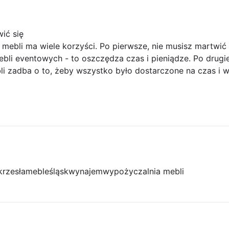
ić się
 mebli ma wiele korzyści. Po pierwsze, nie musisz martwić 
i eventowych - to oszczędza czas i pieniądze. Po drugie,
 zadba o to, żeby wszystko było dostarczone na czas i w 
o
krzesła
meble
śląsk
wynajem
wypożyczalnia mebli