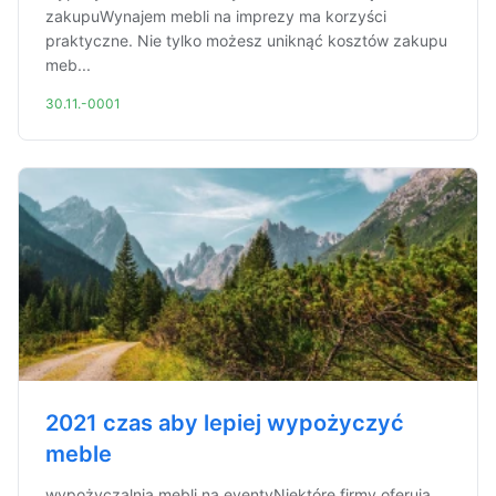
zakupuWynajem mebli na imprezy ma korzyści
praktyczne. Nie tylko możesz uniknąć kosztów zakupu
meb...
30.11.-0001
2021 czas aby lepiej wypożyczyć
meble
wypożyczalnia mebli na eventyNiektóre firmy oferują