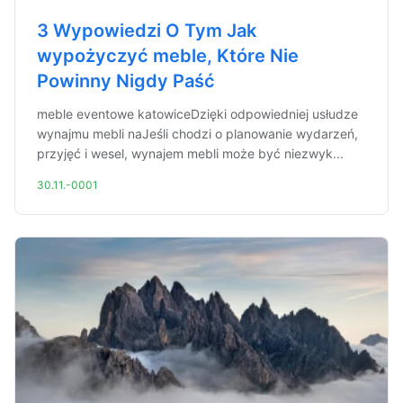
3 Wypowiedzi O Tym Jak
wypożyczyć meble, Które Nie
Powinny Nigdy Paść
meble eventowe katowiceDzięki odpowiedniej usłudze
wynajmu mebli naJeśli chodzi o planowanie wydarzeń,
przyjęć i wesel, wynajem mebli może być niezwyk...
30.11.-0001