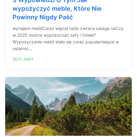
3 Wypowiedzi O Tym Jak
wypożyczyć meble, Które Nie
Powinny Nigdy Paść
wynajem mebliCoraz więcej osób zwraca uwagę naCzy
w 2025 można wypożyczać sofy i fotele?
Wypożyczanie mebli stało się coraz popularniejsze w
ostatnic...
30.11.-0001