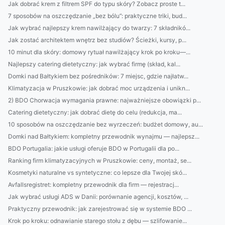
Jak dobrać krem z filtrem SPF do typu skóry? Zobacz proste t...
7 sposobów na oszczędzanie „bez bólu”: praktyczne triki, bud...
Jak wybrać najlepszy krem nawilżający do twarzy: 7 składnikó...
Jak zostać architektem wnętrz bez studiów? Ścieżki, kursy, p...
10 minut dla skóry: domowy rytuał nawilżający krok po kroku—...
Najlepszy catering dietetyczny: jak wybrać firmę (skład, kal...
Domki nad Bałtykiem bez pośredników: 7 miejsc, gdzie najłatw...
Klimatyzacja w Pruszkowie: jak dobrać moc urządzenia i unikn...
2) BDO Chorwacja wymagania prawne: najważniejsze obowiązki p...
Catering dietetyczny: jak dobrać dietę do celu (redukcja, ma...
10 sposobów na oszczędzanie bez wyrzeczeń: budżet domowy, au...
Domki nad Bałtykiem: kompletny przewodnik wynajmu — najlepsz...
BDO Portugalia: jakie usługi oferuje BDO w Portugalii dla po...
Ranking firm klimatyzacyjnych w Pruszkowie: ceny, montaż, se...
Kosmetyki naturalne vs syntetyczne: co lepsze dla Twojej skó...
Avfallsregistret: kompletny przewodnik dla firm — rejestracj...
Jak wybrać usługi ADS w Danii: porównanie agencji, kosztów, ...
Praktyczny przewodnik: jak zarejestrować się w systemie BDO ...
Krok po kroku: odnawianie starego stołu z dębu — szlifowanie...