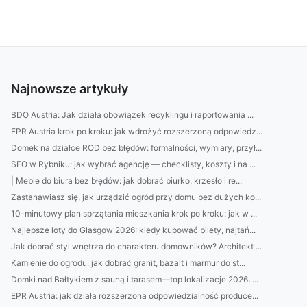
Najnowsze artykuły
BDO Austria: Jak działa obowiązek recyklingu i raportowania ...
EPR Austria krok po kroku: jak wdrożyć rozszerzoną odpowiedz...
Domek na działce ROD bez błędów: formalności, wymiary, przył...
SEO w Rybniku: jak wybrać agencję — checklisty, koszty i na ...
| Meble do biura bez błędów: jak dobrać biurko, krzesło i re...
Zastanawiasz się, jak urządzić ogród przy domu bez dużych ko...
10-minutowy plan sprzątania mieszkania krok po kroku: jak w ...
Najlepsze loty do Glasgow 2026: kiedy kupować bilety, najtań...
Jak dobrać styl wnętrza do charakteru domowników? Architekt ...
Kamienie do ogrodu: jak dobrać granit, bazalt i marmur do st...
Domki nad Bałtykiem z sauną i tarasem—top lokalizacje 2026: ...
EPR Austria: jak działa rozszerzona odpowiedzialność produce...