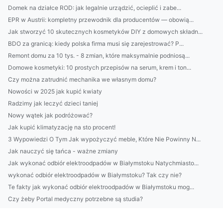
Domek na działce ROD: jak legalnie urządzić, ocieplić i zabe...
EPR w Austrii: kompletny przewodnik dla producentów — obowią...
Jak stworzyć 10 skutecznych kosmetyków DIY z domowych składn...
BDO za granicą: kiedy polska firma musi się zarejestrować? P...
Remont domu za 10 tys. - 8 zmian, które maksymalnie podniosą...
Domowe kosmetyki: 10 prostych przepisów na serum, krem i ton...
Czy można zatrudnić mechanika we własnym domu?
Nowości w 2025 jak kupić kwiaty
Radzimy jak leczyć dzieci taniej
Nowy wątek jak podróżować?
Jak kupić klimatyzację na sto procent!
3 Wypowiedzi O Tym Jak wypożyczyć meble, Które Nie Powinny N...
Jak nauczyć się tańca - ważne zmiany
Jak wykonać odbiór elektroodpadów w Białymstoku Natychmiasto...
wykonać odbiór elektroodpadów w Białymstoku? Tak czy nie?
Te fakty jak wykonać odbiór elektroodpadów w Białymstoku mog...
Czy żeby Portal medyczny potrzebne są studia?
Czy da się w 2023 wykonać odbiór elektroodpadów w Białymsto...
budować altanki? Dokładnie!