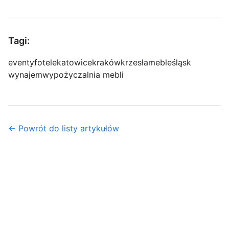
Tagi:
eventy
fotele
katowice
kraków
krzesła
meble
śląsk
wynajem
wypożyczalnia mebli
← Powrót do listy artykułów