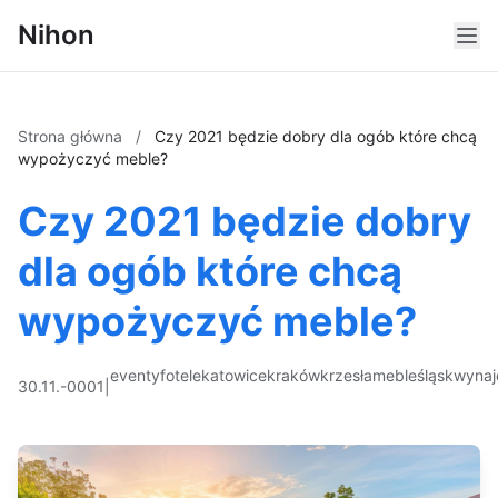
Nihon
Strona główna
/
Czy 2021 będzie dobry dla ogób które chcą
wypożyczyć meble?
Czy 2021 będzie dobry
dla ogób które chcą
wypożyczyć meble?
eventy
fotele
katowice
kraków
krzesła
meble
śląsk
wyna
30.11.-0001
|