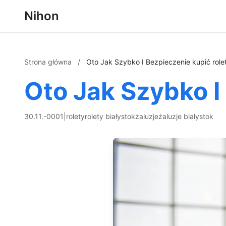
Nihon
Strona główna
/
Oto Jak Szybko I Bezpieczenie kupić role
Oto Jak Szybko I
30.11.-0001
|
rolety
rolety białystok
żaluzje
żaluzje białystok