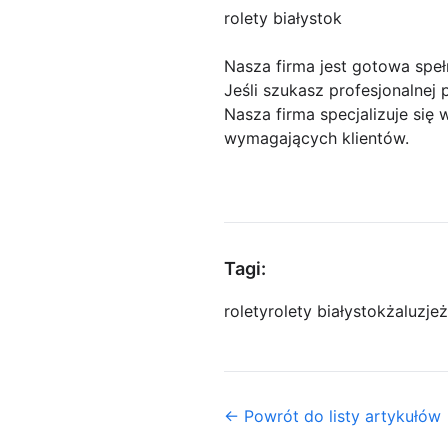
rolety białystok
Nasza firma jest gotowa speł
Jeśli szukasz profesjonalnej p
Nasza firma specjalizuje się
wymagających klientów.
Tagi:
rolety
rolety białystok
żaluzje
ż
← Powrót do listy artykułów