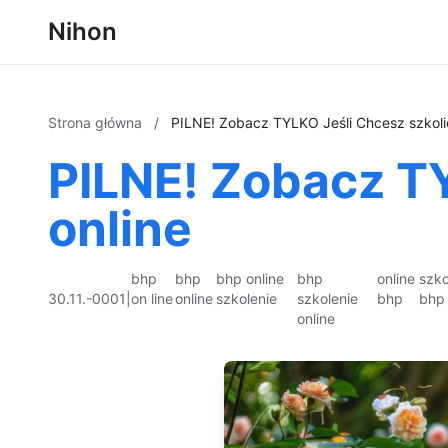
Nihon
Strona główna
/
PILNE! Zobacz TYLKO Jeśli Chcesz szkolić
PILNE! Zobacz TY
online
bhp
bhp
bhp online
bhp
online
szko
30.11.-0001
|
on line
online
szkolenie
szkolenie
bhp
bhp 
online