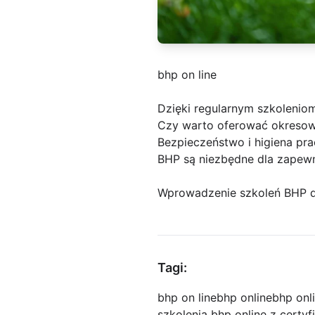
bhp on line
Dzięki regularnym szkoleniom
Czy warto oferować okresowe
Bezpieczeństwo i higiena pr
BHP są niezbędne dla zapew
Wprowadzenie szkoleń BHP d
Tagi:
bhp on line
bhp online
bhp onl
szkolenia bhp online z certy