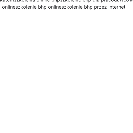
 online
szkolenie bhp online
szkolenie bhp przez internet