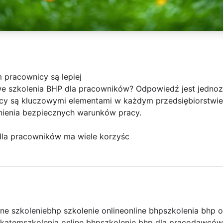
 pracownicy są lepiej
 szkolenia BHP dla pracowników? Odpowiedź jest jednozn
acy są kluczowymi elementami w każdym przedsiębiorstwie,
nienia bezpiecznych warunków pracy.
la pracowników ma wiele korzyśc
ine szkolenie
bhp szkolenie online
online bhp
szkolenia bhp o
fikatem
szkolenia online bhp
szkolenie bhp dla pracodawców