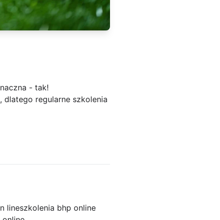
aczna - tak!
 dlatego regularne szkolenia
n line
szkolenia bhp online
 online