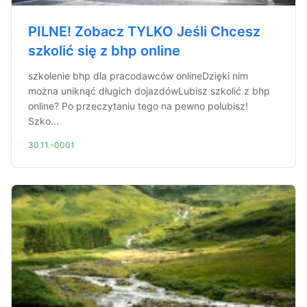
PILNE! Zobacz TYLKO Jeśli Chcesz
szkolić się z bhp online
szkolenie bhp dla pracodawców onlineDzięki nim
można uniknąć długich dojazdówLubisz szkolić z bhp
online? Po przeczytaniu tego na pewno polubisz!
Szko...
30.11.-0001