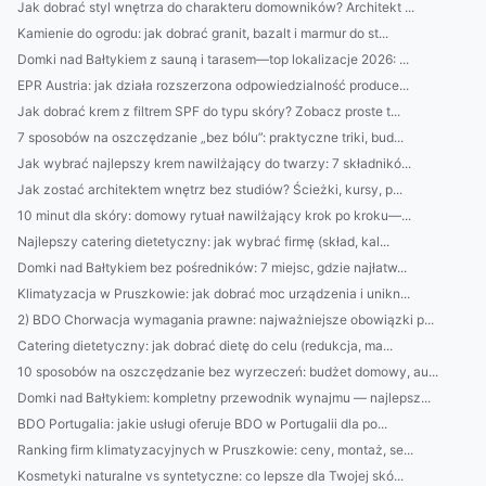
Jak dobrać styl wnętrza do charakteru domowników? Architekt ...
Kamienie do ogrodu: jak dobrać granit, bazalt i marmur do st...
Domki nad Bałtykiem z sauną i tarasem—top lokalizacje 2026: ...
EPR Austria: jak działa rozszerzona odpowiedzialność produce...
Jak dobrać krem z filtrem SPF do typu skóry? Zobacz proste t...
7 sposobów na oszczędzanie „bez bólu”: praktyczne triki, bud...
Jak wybrać najlepszy krem nawilżający do twarzy: 7 składnikó...
Jak zostać architektem wnętrz bez studiów? Ścieżki, kursy, p...
10 minut dla skóry: domowy rytuał nawilżający krok po kroku—...
Najlepszy catering dietetyczny: jak wybrać firmę (skład, kal...
Domki nad Bałtykiem bez pośredników: 7 miejsc, gdzie najłatw...
Klimatyzacja w Pruszkowie: jak dobrać moc urządzenia i unikn...
2) BDO Chorwacja wymagania prawne: najważniejsze obowiązki p...
Catering dietetyczny: jak dobrać dietę do celu (redukcja, ma...
10 sposobów na oszczędzanie bez wyrzeczeń: budżet domowy, au...
Domki nad Bałtykiem: kompletny przewodnik wynajmu — najlepsz...
BDO Portugalia: jakie usługi oferuje BDO w Portugalii dla po...
Ranking firm klimatyzacyjnych w Pruszkowie: ceny, montaż, se...
Kosmetyki naturalne vs syntetyczne: co lepsze dla Twojej skó...