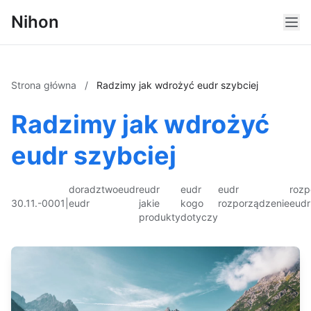
Nihon
Strona główna
/
Radzimy jak wdrożyć eudr szybciej
Radzimy jak wdrożyć
eudr szybciej
doradztwo
eudr
eudr
eudr
eudr
rozp
30.11.-0001
|
eudr
jakie
kogo
rozporządzenie
eudr
produkty
dotyczy