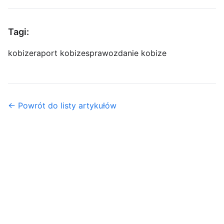
Tagi:
kobize
raport kobize
sprawozdanie kobize
← Powrót do listy artykułów