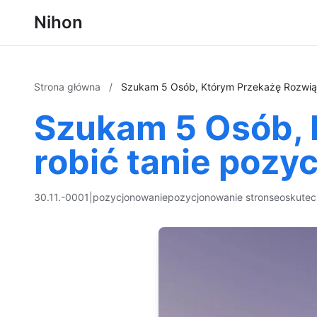
Nihon
Strona główna
/
Szukam 5 Osób, Którym Przekażę Rozwiąz
Szukam 5 Osób, 
robić tanie pozy
30.11.-0001
|
pozycjonowanie
pozycjonowanie stron
seo
skutec