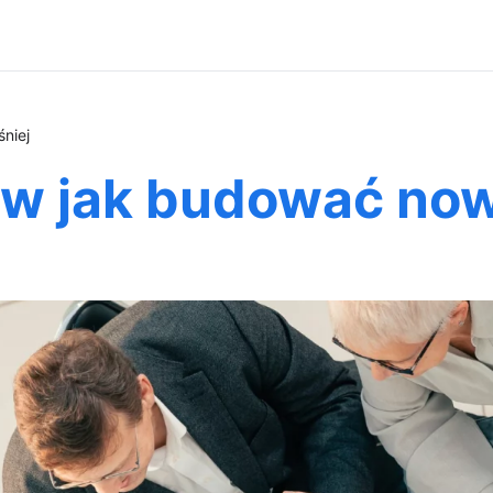
niej
w jak budować now