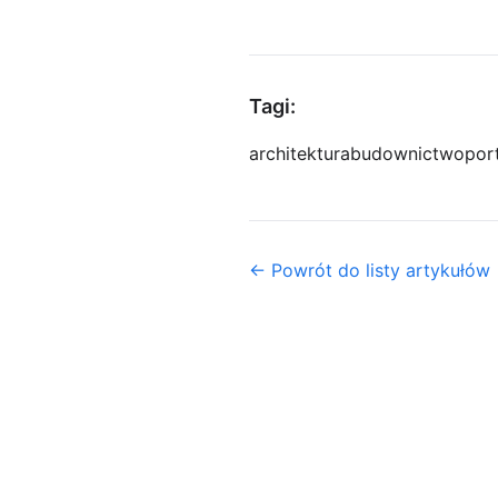
Tagi:
architektura
budownictwo
por
← Powrót do listy artykułów